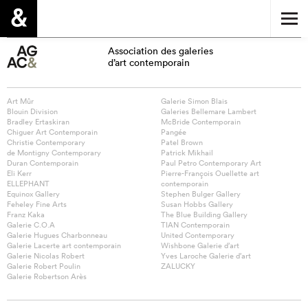
Association des galeries
d’art contemporain
Art Mûr
Galerie Simon Blais
Blouin Division
Galeries Bellemare Lambert
Bradley Ertaskiran
McBride Contemporain
Chiguer Art Contemporain
Pangée
Christie Contemporary
Patel Brown
de Montigny Contemporary
Patrick Mikhail
Duran Contemporain
Paul Petro Contemporary Art
Eli Kerr
Pierre-François Ouellette art
ELLEPHANT
contemporain
Equinox Gallery
Stephen Bulger Gallery
Feheley Fine Arts
Susan Hobbs Gallery
Franz Kaka
The Blue Building Gallery
Galerie C.O.A
TIAN Contemporain
Galerie Hugues Charbonneau
United Contemporary
Galerie Lacerte art contemporain
Wishbone Galerie d’art
Galerie Nicolas Robert
Yves Laroche Galerie d’art
Galerie Robert Poulin
ZALUCKY
Galerie Robertson Arès