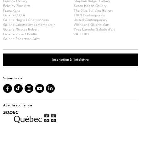
Equinox Gallery
Stephen Bulger Gallery
Feheley Fine Arts
Susan Hobbs Gallery
Franz Kaka
The Blue Building Gallery
Galerie C.O.A
TIAN Contemporain
Galerie Hugues Charbonneau
United Contemporary
Galerie Lacerte art contemporain
Wishbone Galerie d’art
Galerie Nicolas Robert
Yves Laroche Galerie d’art
Galerie Robert Poulin
ZALUCKY
Galerie Robertson Arès
Inscription à l’infolettre
Suivez-nous
Avec le soutien de