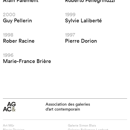
Alain Paiement
Roberto Pellegrinuzzi
2000
1999
Guy Pellerin
Sylvie Laliberté
1998
1997
Rober Racine
Pierre Dorion
1996
Marie-France Brière
Association des galeries
d’art contemporain
Art Mûr
Galerie Simon Blais
Blouin Division
Galeries Bellemare Lambert