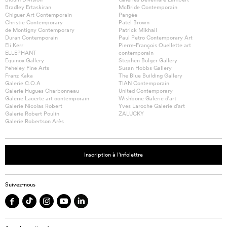
Bradley Ertaskiran
McBride Contemporain
Chiguer Art Contemporain
Pangée
Christie Contemporary
Patel Brown
de Montigny Contemporary
Patrick Mikhail
Duran Contemporain
Paul Petro Contemporary Art
Eli Kerr
Pierre-François Ouellette art
ELLEPHANT
contemporain
Equinox Gallery
Stephen Bulger Gallery
Feheley Fine Arts
Susan Hobbs Gallery
Franz Kaka
The Blue Building Gallery
Galerie C.O.A
TIAN Contemporain
Galerie Hugues Charbonneau
United Contemporary
Galerie Lacerte art contemporain
Wishbone Galerie d’art
Galerie Nicolas Robert
Yves Laroche Galerie d’art
Galerie Robert Poulin
ZALUCKY
Galerie Robertson Arès
Inscription à l’infolettre
Suivez-nous