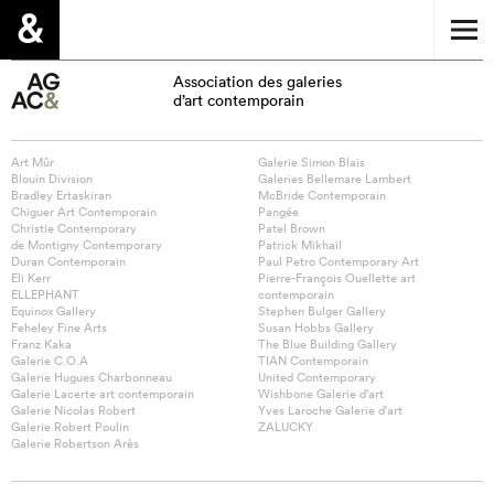
Association des galeries
d’art contemporain
Art Mûr
Galerie Simon Blais
Blouin Division
Galeries Bellemare Lambert
Bradley Ertaskiran
McBride Contemporain
Chiguer Art Contemporain
Pangée
Christie Contemporary
Patel Brown
de Montigny Contemporary
Patrick Mikhail
Duran Contemporain
Paul Petro Contemporary Art
Eli Kerr
Pierre-François Ouellette art
ELLEPHANT
contemporain
Equinox Gallery
Stephen Bulger Gallery
Feheley Fine Arts
Susan Hobbs Gallery
Franz Kaka
The Blue Building Gallery
Galerie C.O.A
TIAN Contemporain
Galerie Hugues Charbonneau
United Contemporary
Galerie Lacerte art contemporain
Wishbone Galerie d’art
Galerie Nicolas Robert
Yves Laroche Galerie d’art
Galerie Robert Poulin
ZALUCKY
Galerie Robertson Arès