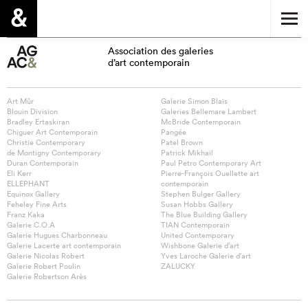
Association des galeries
d’art contemporain
Art Mûr
Galerie Simon Blais
Blouin Division
Galeries Bellemare Lambert
Bradley Ertaskiran
McBride Contemporain
Chiguer Art Contemporain
Pangée
Christie Contemporary
Patel Brown
de Montigny Contemporary
Patrick Mikhail
Duran Contemporain
Paul Petro Contemporary Art
Eli Kerr
Pierre-François Ouellette art
ELLEPHANT
contemporain
Equinox Gallery
Stephen Bulger Gallery
Feheley Fine Arts
Susan Hobbs Gallery
Franz Kaka
The Blue Building Gallery
Galerie C.O.A
TIAN Contemporain
Galerie Hugues Charbonneau
United Contemporary
Galerie Lacerte art contemporain
Wishbone Galerie d’art
Galerie Nicolas Robert
Yves Laroche Galerie d’art
Galerie Robert Poulin
ZALUCKY
Galerie Robertson Arès