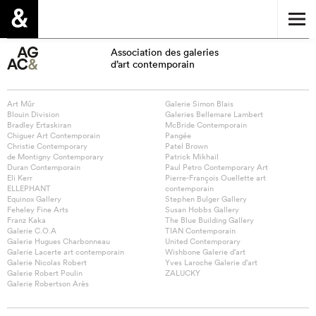
Association des galeries
d’art contemporain
Art Mûr
Galerie Simon Blais
Blouin Division
Galeries Bellemare Lambert
Bradley Ertaskiran
McBride Contemporain
Chiguer Art Contemporain
Pangée
Christie Contemporary
Patel Brown
de Montigny Contemporary
Patrick Mikhail
Duran Contemporain
Paul Petro Contemporary Art
Eli Kerr
Pierre-François Ouellette art
ELLEPHANT
contemporain
Equinox Gallery
Stephen Bulger Gallery
Feheley Fine Arts
Susan Hobbs Gallery
Franz Kaka
The Blue Building Gallery
Galerie C.O.A
TIAN Contemporain
Galerie Hugues Charbonneau
United Contemporary
Galerie Lacerte art contemporain
Wishbone Galerie d’art
Galerie Nicolas Robert
Yves Laroche Galerie d’art
Galerie Robert Poulin
ZALUCKY
Galerie Robertson Arès