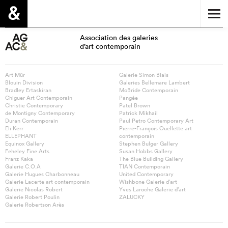
Association des galeries
d’art contemporain
Art Mûr
Galerie Simon Blais
Blouin Division
Galeries Bellemare Lambert
Bradley Ertaskiran
McBride Contemporain
Chiguer Art Contemporain
Pangée
Christie Contemporary
Patel Brown
de Montigny Contemporary
Patrick Mikhail
Duran Contemporain
Paul Petro Contemporary Art
Eli Kerr
Pierre-François Ouellette art
ELLEPHANT
contemporain
Equinox Gallery
Stephen Bulger Gallery
Feheley Fine Arts
Susan Hobbs Gallery
Franz Kaka
The Blue Building Gallery
Galerie C.O.A
TIAN Contemporain
Galerie Hugues Charbonneau
United Contemporary
Galerie Lacerte art contemporain
Wishbone Galerie d’art
Galerie Nicolas Robert
Yves Laroche Galerie d’art
Galerie Robert Poulin
ZALUCKY
Galerie Robertson Arès