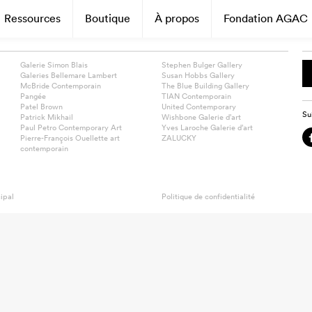
Ressources
Boutique
À propos
Fondation AGAC
Galerie Simon Blais
Stephen Bulger Gallery
Galeries Bellemare Lambert
Susan Hobbs Gallery
McBride Contemporain
The Blue Building Gallery
Pangée
TIAN Contemporain
Patel Brown
United Contemporary
Su
Patrick Mikhail
Wishbone Galerie d’art
Paul Petro Contemporary Art
Yves Laroche Galerie d’art
Pierre-François Ouellette art
ZALUCKY
contemporain
ipal
Politique de confidentialité