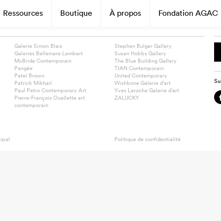
Ressources
Boutique
À propos
Fondation AGAC
Galerie Simon Blais
Stephen Bulger Gallery
Galeries Bellemare Lambert
Susan Hobbs Gallery
McBride Contemporain
The Blue Building Gallery
Pangée
TIAN Contemporain
Patel Brown
United Contemporary
Su
Patrick Mikhail
Wishbone Galerie d’art
Paul Petro Contemporary Art
Yves Laroche Galerie d’art
Pierre-François Ouellette art
ZALUCKY
contemporain
ipal
Politique de confidentialité