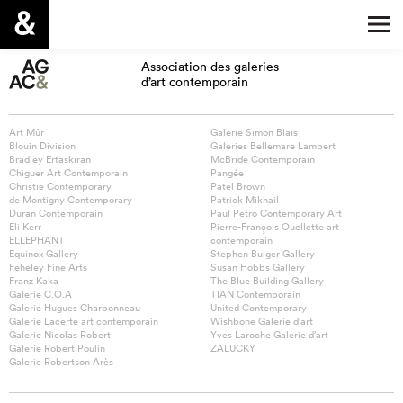
Association des galeries
d’art contemporain
Art Mûr
Galerie Simon Blais
Blouin Division
Galeries Bellemare Lambert
Bradley Ertaskiran
McBride Contemporain
Chiguer Art Contemporain
Pangée
Christie Contemporary
Patel Brown
de Montigny Contemporary
Patrick Mikhail
Duran Contemporain
Paul Petro Contemporary Art
Eli Kerr
Pierre-François Ouellette art
ELLEPHANT
contemporain
Equinox Gallery
Stephen Bulger Gallery
Feheley Fine Arts
Susan Hobbs Gallery
Franz Kaka
The Blue Building Gallery
Galerie C.O.A
TIAN Contemporain
Galerie Hugues Charbonneau
United Contemporary
Galerie Lacerte art contemporain
Wishbone Galerie d’art
Galerie Nicolas Robert
Yves Laroche Galerie d’art
Galerie Robert Poulin
ZALUCKY
Galerie Robertson Arès