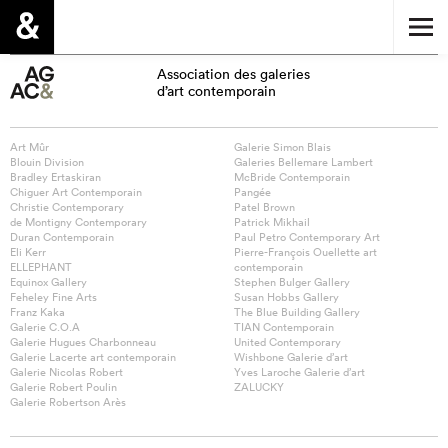
Association des galeries
d’art contemporain
Art Mûr
Galerie Simon Blais
Blouin Division
Galeries Bellemare Lambert
Bradley Ertaskiran
McBride Contemporain
Chiguer Art Contemporain
Pangée
Christie Contemporary
Patel Brown
de Montigny Contemporary
Patrick Mikhail
Duran Contemporain
Paul Petro Contemporary Art
Eli Kerr
Pierre-François Ouellette art
ELLEPHANT
contemporain
Equinox Gallery
Stephen Bulger Gallery
Feheley Fine Arts
Susan Hobbs Gallery
Franz Kaka
The Blue Building Gallery
Galerie C.O.A
TIAN Contemporain
Galerie Hugues Charbonneau
United Contemporary
Galerie Lacerte art contemporain
Wishbone Galerie d’art
Galerie Nicolas Robert
Yves Laroche Galerie d’art
Galerie Robert Poulin
ZALUCKY
Galerie Robertson Arès