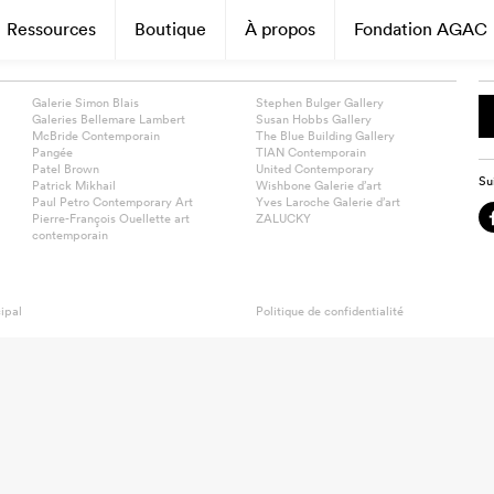
Ressources
Boutique
À propos
Fondation AGAC
Galerie Simon Blais
Stephen Bulger Gallery
Galeries Bellemare Lambert
Susan Hobbs Gallery
McBride Contemporain
The Blue Building Gallery
Pangée
TIAN Contemporain
Patel Brown
United Contemporary
Su
Patrick Mikhail
Wishbone Galerie d’art
Paul Petro Contemporary Art
Yves Laroche Galerie d’art
Pierre-François Ouellette art
ZALUCKY
contemporain
ipal
Politique de confidentialité