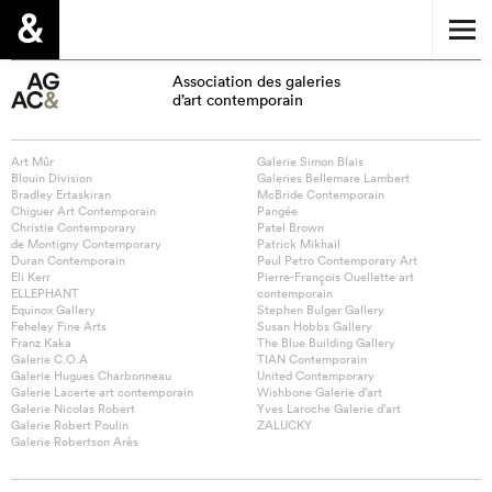
Association des galeries
d’art contemporain
Art Mûr
Galerie Simon Blais
Blouin Division
Galeries Bellemare Lambert
Bradley Ertaskiran
McBride Contemporain
Chiguer Art Contemporain
Pangée
Christie Contemporary
Patel Brown
de Montigny Contemporary
Patrick Mikhail
Duran Contemporain
Paul Petro Contemporary Art
Eli Kerr
Pierre-François Ouellette art
ELLEPHANT
contemporain
Equinox Gallery
Stephen Bulger Gallery
Feheley Fine Arts
Susan Hobbs Gallery
Franz Kaka
The Blue Building Gallery
Galerie C.O.A
TIAN Contemporain
Galerie Hugues Charbonneau
United Contemporary
Galerie Lacerte art contemporain
Wishbone Galerie d’art
Galerie Nicolas Robert
Yves Laroche Galerie d’art
Galerie Robert Poulin
ZALUCKY
Galerie Robertson Arès