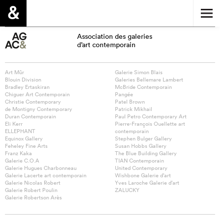
Association des galeries
d’art contemporain
Art Mûr
Galerie Simon Blais
Blouin Division
Galeries Bellemare Lambert
Bradley Ertaskiran
McBride Contemporain
Chiguer Art Contemporain
Pangée
Christie Contemporary
Patel Brown
de Montigny Contemporary
Patrick Mikhail
Duran Contemporain
Paul Petro Contemporary Art
Eli Kerr
Pierre-François Ouellette art
ELLEPHANT
contemporain
Equinox Gallery
Stephen Bulger Gallery
Feheley Fine Arts
Susan Hobbs Gallery
Franz Kaka
The Blue Building Gallery
Galerie C.O.A
TIAN Contemporain
Galerie Hugues Charbonneau
United Contemporary
Galerie Lacerte art contemporain
Wishbone Galerie d’art
Galerie Nicolas Robert
Yves Laroche Galerie d’art
Galerie Robert Poulin
ZALUCKY
Galerie Robertson Arès