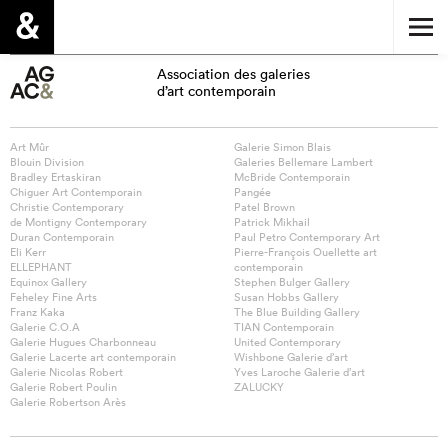
Association des galeries
d’art contemporain
Art Mûr
Galerie Simon Blais
Blouin Division
Galeries Bellemare Lambert
Bradley Ertaskiran
McBride Contemporain
Chiguer Art Contemporain
Pangée
Christie Contemporary
Patel Brown
de Montigny Contemporary
Patrick Mikhail
Duran Contemporain
Paul Petro Contemporary Art
Eli Kerr
Pierre-François Ouellette art
ELLEPHANT
contemporain
Equinox Gallery
Stephen Bulger Gallery
Feheley Fine Arts
Susan Hobbs Gallery
Franz Kaka
The Blue Building Gallery
Galerie C.O.A
TIAN Contemporain
Galerie Hugues Charbonneau
United Contemporary
Galerie Lacerte art contemporain
Wishbone Galerie d’art
Galerie Nicolas Robert
Yves Laroche Galerie d’art
Galerie Robert Poulin
ZALUCKY
Galerie Robertson Arès