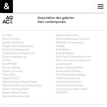
Association des galeries
d’art contemporain
Art Mûr
Galerie Simon Blais
Blouin Division
Galeries Bellemare Lambert
Bradley Ertaskiran
McBride Contemporain
Chiguer Art Contemporain
Pangée
Christie Contemporary
Patel Brown
de Montigny Contemporary
Patrick Mikhail
Duran Contemporain
Paul Petro Contemporary Art
Eli Kerr
Pierre-François Ouellette art
ELLEPHANT
contemporain
Equinox Gallery
Stephen Bulger Gallery
Feheley Fine Arts
Susan Hobbs Gallery
Franz Kaka
The Blue Building Gallery
Galerie C.O.A
TIAN Contemporain
Galerie Hugues Charbonneau
United Contemporary
Galerie Lacerte art contemporain
Wishbone Galerie d’art
Galerie Nicolas Robert
Yves Laroche Galerie d’art
Galerie Robert Poulin
ZALUCKY
Galerie Robertson Arès