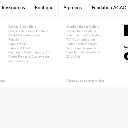
Ressources
Boutique
À propos
Fondation AGAC
Galerie Simon Blais
Stephen Bulger Gallery
Galeries Bellemare Lambert
Susan Hobbs Gallery
McBride Contemporain
The Blue Building Gallery
Pangée
TIAN Contemporain
Patel Brown
United Contemporary
Su
Patrick Mikhail
Wishbone Galerie d’art
Paul Petro Contemporary Art
Yves Laroche Galerie d’art
Pierre-François Ouellette art
ZALUCKY
contemporain
ipal
Politique de confidentialité