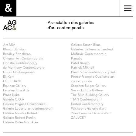
Association des galeries
d’art contemporain
Art Mûr
Galerie Simon Blais
Blouin Division
Galeries Bellemare Lambert
Bradley Ertaskiran
McBride Contemporain
Chiguer Art Contemporain
Pangée
Christie Contemporary
Patel Brown
de Montigny Contemporary
Patrick Mikhail
Duran Contemporain
Paul Petro Contemporary Art
Eli Kerr
Pierre-François Ouellette art
ELLEPHANT
contemporain
Equinox Gallery
Stephen Bulger Gallery
Feheley Fine Arts
Susan Hobbs Gallery
Franz Kaka
The Blue Building Gallery
Galerie C.O.A
TIAN Contemporain
Galerie Hugues Charbonneau
United Contemporary
Galerie Lacerte art contemporain
Wishbone Galerie d’art
Galerie Nicolas Robert
Yves Laroche Galerie d’art
Galerie Robert Poulin
ZALUCKY
Galerie Robertson Arès