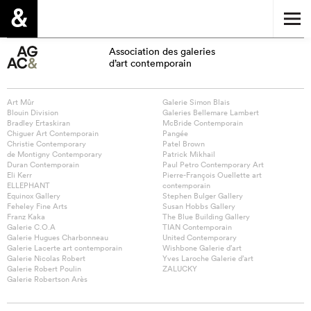
Association des galeries
d’art contemporain
Art Mûr
Galerie Simon Blais
Blouin Division
Galeries Bellemare Lambert
Bradley Ertaskiran
McBride Contemporain
Chiguer Art Contemporain
Pangée
Christie Contemporary
Patel Brown
de Montigny Contemporary
Patrick Mikhail
Duran Contemporain
Paul Petro Contemporary Art
Eli Kerr
Pierre-François Ouellette art
ELLEPHANT
contemporain
Equinox Gallery
Stephen Bulger Gallery
Feheley Fine Arts
Susan Hobbs Gallery
Franz Kaka
The Blue Building Gallery
Galerie C.O.A
TIAN Contemporain
Galerie Hugues Charbonneau
United Contemporary
Galerie Lacerte art contemporain
Wishbone Galerie d’art
Galerie Nicolas Robert
Yves Laroche Galerie d’art
Galerie Robert Poulin
ZALUCKY
Galerie Robertson Arès