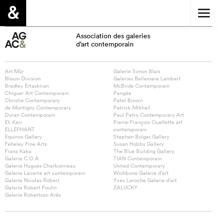
Association des galeries
d’art contemporain
Art Mûr
Galerie Simon Blais
Blouin Division
Galeries Bellemare Lambert
Bradley Ertaskiran
McBride Contemporain
Chiguer Art Contemporain
Pangée
Christie Contemporary
Patel Brown
de Montigny Contemporary
Patrick Mikhail
Duran Contemporain
Paul Petro Contemporary Art
Eli Kerr
Pierre-François Ouellette art
ELLEPHANT
contemporain
Equinox Gallery
Stephen Bulger Gallery
Feheley Fine Arts
Susan Hobbs Gallery
Franz Kaka
The Blue Building Gallery
Galerie C.O.A
TIAN Contemporain
Galerie Hugues Charbonneau
United Contemporary
Galerie Lacerte art contemporain
Wishbone Galerie d’art
Galerie Nicolas Robert
Yves Laroche Galerie d’art
Galerie Robert Poulin
ZALUCKY
Galerie Robertson Arès