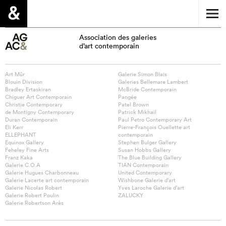
Association des galeries
d’art contemporain
Art Mûr
Galerie Simon Blais
Blouin Division
Galeries Bellemare Lambert
Bradley Ertaskiran
McBride Contemporain
Chiguer Art Contemporain
Pangée
Christie Contemporary
Patel Brown
de Montigny Contemporary
Patrick Mikhail
Duran Contemporain
Paul Petro Contemporary Art
Eli Kerr
Pierre-François Ouellette art
ELLEPHANT
contemporain
Equinox Gallery
Stephen Bulger Gallery
Feheley Fine Arts
Susan Hobbs Gallery
Franz Kaka
The Blue Building Gallery
Galerie C.O.A
TIAN Contemporain
Galerie Hugues Charbonneau
United Contemporary
Galerie Lacerte art contemporain
Wishbone Galerie d’art
Galerie Nicolas Robert
Yves Laroche Galerie d’art
Galerie Robert Poulin
ZALUCKY
Galerie Robertson Arès