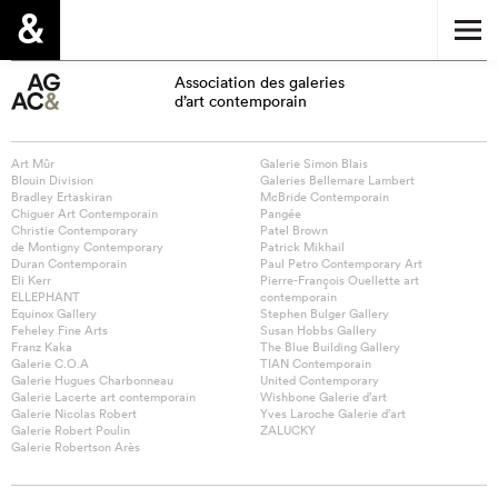
Association des galeries
d’art contemporain
Art Mûr
Galerie Simon Blais
Blouin Division
Galeries Bellemare Lambert
Bradley Ertaskiran
McBride Contemporain
Chiguer Art Contemporain
Pangée
Christie Contemporary
Patel Brown
de Montigny Contemporary
Patrick Mikhail
Duran Contemporain
Paul Petro Contemporary Art
Eli Kerr
Pierre-François Ouellette art
ELLEPHANT
contemporain
Equinox Gallery
Stephen Bulger Gallery
Feheley Fine Arts
Susan Hobbs Gallery
Franz Kaka
The Blue Building Gallery
Galerie C.O.A
TIAN Contemporain
Galerie Hugues Charbonneau
United Contemporary
Galerie Lacerte art contemporain
Wishbone Galerie d’art
Galerie Nicolas Robert
Yves Laroche Galerie d’art
Galerie Robert Poulin
ZALUCKY
Galerie Robertson Arès