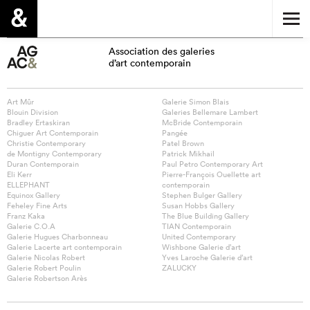
Association des galeries
d’art contemporain
Art Mûr
Galerie Simon Blais
Blouin Division
Galeries Bellemare Lambert
Bradley Ertaskiran
McBride Contemporain
Chiguer Art Contemporain
Pangée
Christie Contemporary
Patel Brown
de Montigny Contemporary
Patrick Mikhail
Duran Contemporain
Paul Petro Contemporary Art
Eli Kerr
Pierre-François Ouellette art
ELLEPHANT
contemporain
Equinox Gallery
Stephen Bulger Gallery
Feheley Fine Arts
Susan Hobbs Gallery
Franz Kaka
The Blue Building Gallery
Galerie C.O.A
TIAN Contemporain
Galerie Hugues Charbonneau
United Contemporary
Galerie Lacerte art contemporain
Wishbone Galerie d’art
Galerie Nicolas Robert
Yves Laroche Galerie d’art
Galerie Robert Poulin
ZALUCKY
Galerie Robertson Arès