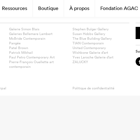
Ressources
Boutique
À propos
Fondation AGAC
Galerie Simon Blais
Stephen Bulger Gallery
Galeries Bellemare Lambert
Susan Hobbs Gallery
McBride Contemporain
The Blue Building Gallery
Pangée
TIAN Contemporain
Patel Brown
United Contemporary
Su
Patrick Mikhail
Wishbone Galerie d’art
Paul Petro Contemporary Art
Yves Laroche Galerie d’art
Pierre-François Ouellette art
ZALUCKY
contemporain
ipal
Politique de confidentialité