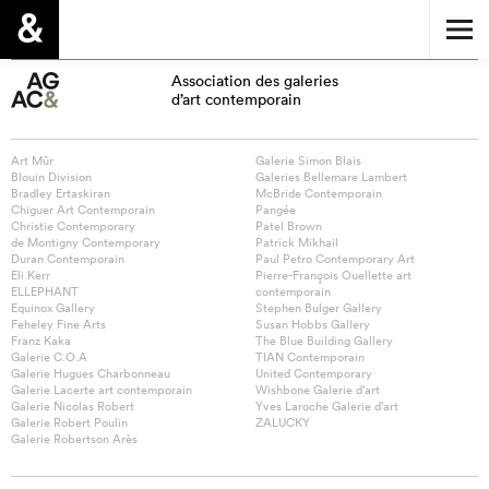
Association des galeries
d’art contemporain
Art Mûr
Galerie Simon Blais
Blouin Division
Galeries Bellemare Lambert
Bradley Ertaskiran
McBride Contemporain
Chiguer Art Contemporain
Pangée
Christie Contemporary
Patel Brown
de Montigny Contemporary
Patrick Mikhail
Duran Contemporain
Paul Petro Contemporary Art
Eli Kerr
Pierre-François Ouellette art
ELLEPHANT
contemporain
Equinox Gallery
Stephen Bulger Gallery
Feheley Fine Arts
Susan Hobbs Gallery
Franz Kaka
The Blue Building Gallery
Galerie C.O.A
TIAN Contemporain
Galerie Hugues Charbonneau
United Contemporary
Galerie Lacerte art contemporain
Wishbone Galerie d’art
Galerie Nicolas Robert
Yves Laroche Galerie d’art
Galerie Robert Poulin
ZALUCKY
Galerie Robertson Arès