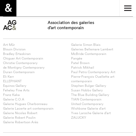
Association des galeries
d’art contemporain
Art Mûr
Galerie Simon Blais
Blouin Division
Galeries Bellemare Lambert
Bradley Ertaskiran
McBride Contemporain
Chiguer Art Contemporain
Pangée
Christie Contemporary
Patel Brown
de Montigny Contemporary
Patrick Mikhail
Duran Contemporain
Paul Petro Contemporary Art
Eli Kerr
Pierre-François Ouellette art
ELLEPHANT
contemporain
Equinox Gallery
Stephen Bulger Gallery
Feheley Fine Arts
Susan Hobbs Gallery
Franz Kaka
The Blue Building Gallery
Galerie C.O.A
TIAN Contemporain
Galerie Hugues Charbonneau
United Contemporary
Galerie Lacerte art contemporain
Wishbone Galerie d’art
Galerie Nicolas Robert
Yves Laroche Galerie d’art
Galerie Robert Poulin
ZALUCKY
Galerie Robertson Arès