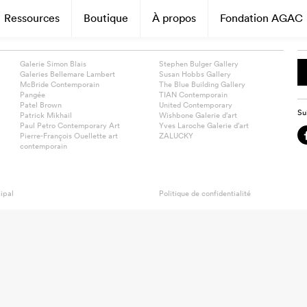
Ressources
Boutique
À propos
Fondation AGAC
Galerie Simon Blais
Stephen Bulger Gallery
Galeries Bellemare Lambert
Susan Hobbs Gallery
McBride Contemporain
The Blue Building Gallery
Pangée
TIAN Contemporain
Patel Brown
United Contemporary
Su
Patrick Mikhail
Wishbone Galerie d’art
Paul Petro Contemporary Art
Yves Laroche Galerie d’art
Pierre-François Ouellette art
ZALUCKY
contemporain
ipal
Politique de confidentialité