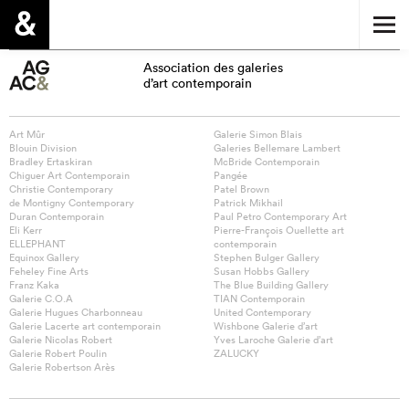
Association des galeries
d’art contemporain
Art Mûr
Galerie Simon Blais
Blouin Division
Galeries Bellemare Lambert
Bradley Ertaskiran
McBride Contemporain
Chiguer Art Contemporain
Pangée
Christie Contemporary
Patel Brown
de Montigny Contemporary
Patrick Mikhail
Duran Contemporain
Paul Petro Contemporary Art
Eli Kerr
Pierre-François Ouellette art
ELLEPHANT
contemporain
Equinox Gallery
Stephen Bulger Gallery
Feheley Fine Arts
Susan Hobbs Gallery
Franz Kaka
The Blue Building Gallery
Galerie C.O.A
TIAN Contemporain
Galerie Hugues Charbonneau
United Contemporary
Galerie Lacerte art contemporain
Wishbone Galerie d’art
Galerie Nicolas Robert
Yves Laroche Galerie d’art
Galerie Robert Poulin
ZALUCKY
Galerie Robertson Arès