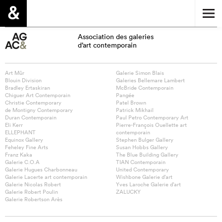
Association des galeries
d’art contemporain
Art Mûr
Galerie Simon Blais
Blouin Division
Galeries Bellemare Lambert
Bradley Ertaskiran
McBride Contemporain
Chiguer Art Contemporain
Pangée
Christie Contemporary
Patel Brown
de Montigny Contemporary
Patrick Mikhail
Duran Contemporain
Paul Petro Contemporary Art
Eli Kerr
Pierre-François Ouellette art
ELLEPHANT
contemporain
Equinox Gallery
Stephen Bulger Gallery
Feheley Fine Arts
Susan Hobbs Gallery
Franz Kaka
The Blue Building Gallery
Galerie C.O.A
TIAN Contemporain
Galerie Hugues Charbonneau
United Contemporary
Galerie Lacerte art contemporain
Wishbone Galerie d’art
Galerie Nicolas Robert
Yves Laroche Galerie d’art
Galerie Robert Poulin
ZALUCKY
Galerie Robertson Arès