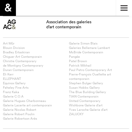
Association des galeries
d’art contemporain
Art Mûr
Galerie Simon Blais
Blouin Division
Galeries Bellemare Lambert
Bradley Ertaskiran
McBride Contemporain
Chiguer Art Contemporain
Pangée
Christie Contemporary
Patel Brown
de Montigny Contemporary
Patrick Mikhail
Duran Contemporain
Paul Petro Contemporary Art
Eli Kerr
Pierre-François Ouellette art
ELLEPHANT
contemporain
Equinox Gallery
Stephen Bulger Gallery
Feheley Fine Arts
Susan Hobbs Gallery
Franz Kaka
The Blue Building Gallery
Galerie C.O.A
TIAN Contemporain
Galerie Hugues Charbonneau
United Contemporary
Galerie Lacerte art contemporain
Wishbone Galerie d’art
Galerie Nicolas Robert
Yves Laroche Galerie d’art
Galerie Robert Poulin
ZALUCKY
Galerie Robertson Arès