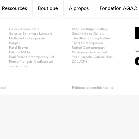
Ressources
Boutique
À propos
Fondation AGAC
Galerie Simon Blais
Stephen Bulger Gallery
Galeries Bellemare Lambert
Susan Hobbs Gallery
McBride Contemporain
The Blue Building Gallery
Pangée
TIAN Contemporain
Patel Brown
United Contemporary
Su
Patrick Mikhail
Wishbone Galerie d’art
Paul Petro Contemporary Art
Yves Laroche Galerie d’art
Pierre-François Ouellette art
ZALUCKY
contemporain
ipal
Politique de confidentialité