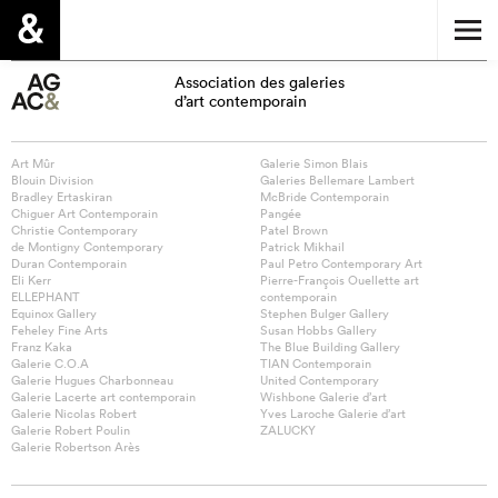
Association des galeries
d’art contemporain
Art Mûr
Galerie Simon Blais
Blouin Division
Galeries Bellemare Lambert
Bradley Ertaskiran
McBride Contemporain
Chiguer Art Contemporain
Pangée
Christie Contemporary
Patel Brown
de Montigny Contemporary
Patrick Mikhail
Duran Contemporain
Paul Petro Contemporary Art
Eli Kerr
Pierre-François Ouellette art
ELLEPHANT
contemporain
Equinox Gallery
Stephen Bulger Gallery
Feheley Fine Arts
Susan Hobbs Gallery
Franz Kaka
The Blue Building Gallery
Galerie C.O.A
TIAN Contemporain
Galerie Hugues Charbonneau
United Contemporary
Galerie Lacerte art contemporain
Wishbone Galerie d’art
Galerie Nicolas Robert
Yves Laroche Galerie d’art
Galerie Robert Poulin
ZALUCKY
Galerie Robertson Arès