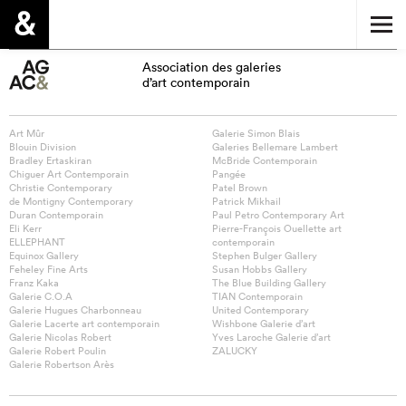
Association des galeries
d’art contemporain
Art Mûr
Galerie Simon Blais
Blouin Division
Galeries Bellemare Lambert
Bradley Ertaskiran
McBride Contemporain
Chiguer Art Contemporain
Pangée
Christie Contemporary
Patel Brown
de Montigny Contemporary
Patrick Mikhail
Duran Contemporain
Paul Petro Contemporary Art
Eli Kerr
Pierre-François Ouellette art
ELLEPHANT
contemporain
Equinox Gallery
Stephen Bulger Gallery
Feheley Fine Arts
Susan Hobbs Gallery
Franz Kaka
The Blue Building Gallery
Galerie C.O.A
TIAN Contemporain
Galerie Hugues Charbonneau
United Contemporary
Galerie Lacerte art contemporain
Wishbone Galerie d’art
Galerie Nicolas Robert
Yves Laroche Galerie d’art
Galerie Robert Poulin
ZALUCKY
Galerie Robertson Arès