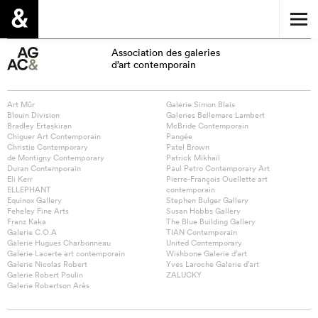
Association des galeries
d’art contemporain
Art Mûr
Galerie Simon Blais
Blouin Division
Galeries Bellemare Lambert
Bradley Ertaskiran
McBride Contemporain
Chiguer Art Contemporain
Pangée
Christie Contemporary
Patel Brown
de Montigny Contemporary
Patrick Mikhail
Duran Contemporain
Paul Petro Contemporary Art
Eli Kerr
Pierre-François Ouellette art
ELLEPHANT
contemporain
Equinox Gallery
Stephen Bulger Gallery
Feheley Fine Arts
Susan Hobbs Gallery
Franz Kaka
The Blue Building Gallery
Galerie C.O.A
TIAN Contemporain
Galerie Hugues Charbonneau
United Contemporary
Galerie Lacerte art contemporain
Wishbone Galerie d’art
Galerie Nicolas Robert
Yves Laroche Galerie d’art
Galerie Robert Poulin
ZALUCKY
Galerie Robertson Arès