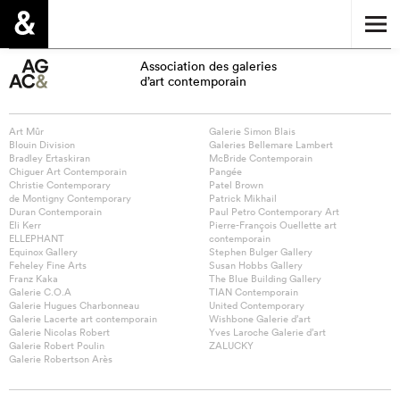
Association des galeries
d’art contemporain
Art Mûr
Galerie Simon Blais
Blouin Division
Galeries Bellemare Lambert
Bradley Ertaskiran
McBride Contemporain
Chiguer Art Contemporain
Pangée
Christie Contemporary
Patel Brown
de Montigny Contemporary
Patrick Mikhail
Duran Contemporain
Paul Petro Contemporary Art
Eli Kerr
Pierre-François Ouellette art
ELLEPHANT
contemporain
Equinox Gallery
Stephen Bulger Gallery
Feheley Fine Arts
Susan Hobbs Gallery
Franz Kaka
The Blue Building Gallery
Galerie C.O.A
TIAN Contemporain
Galerie Hugues Charbonneau
United Contemporary
Galerie Lacerte art contemporain
Wishbone Galerie d’art
Galerie Nicolas Robert
Yves Laroche Galerie d’art
Galerie Robert Poulin
ZALUCKY
Galerie Robertson Arès