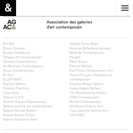
Association des galeries
d’art contemporain
Art Mûr
Galerie Simon Blais
Blouin Division
Galeries Bellemare Lambert
Bradley Ertaskiran
McBride Contemporain
Chiguer Art Contemporain
Pangée
Christie Contemporary
Patel Brown
de Montigny Contemporary
Patrick Mikhail
Duran Contemporain
Paul Petro Contemporary Art
Eli Kerr
Pierre-François Ouellette art
ELLEPHANT
contemporain
Equinox Gallery
Stephen Bulger Gallery
Feheley Fine Arts
Susan Hobbs Gallery
Franz Kaka
The Blue Building Gallery
Galerie C.O.A
TIAN Contemporain
Galerie Hugues Charbonneau
United Contemporary
Galerie Lacerte art contemporain
Wishbone Galerie d’art
Galerie Nicolas Robert
Yves Laroche Galerie d’art
Galerie Robert Poulin
ZALUCKY
Galerie Robertson Arès