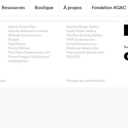
Ressources
Boutique
À propos
Fondation AGAC
Galerie Simon Blais
Stephen Bulger Gallery
Galeries Bellemare Lambert
Susan Hobbs Gallery
McBride Contemporain
The Blue Building Gallery
Pangée
TIAN Contemporain
Patel Brown
United Contemporary
Su
Patrick Mikhail
Wishbone Galerie d’art
Paul Petro Contemporary Art
Yves Laroche Galerie d’art
Pierre-François Ouellette art
ZALUCKY
contemporain
ipal
Politique de confidentialité