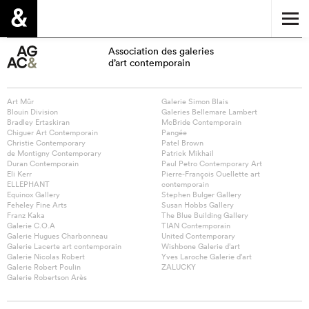
Association des galeries
d’art contemporain
Art Mûr
Galerie Simon Blais
Blouin Division
Galeries Bellemare Lambert
Bradley Ertaskiran
McBride Contemporain
Chiguer Art Contemporain
Pangée
Christie Contemporary
Patel Brown
de Montigny Contemporary
Patrick Mikhail
Duran Contemporain
Paul Petro Contemporary Art
Eli Kerr
Pierre-François Ouellette art
ELLEPHANT
contemporain
Equinox Gallery
Stephen Bulger Gallery
Feheley Fine Arts
Susan Hobbs Gallery
Franz Kaka
The Blue Building Gallery
Galerie C.O.A
TIAN Contemporain
Galerie Hugues Charbonneau
United Contemporary
Galerie Lacerte art contemporain
Wishbone Galerie d’art
Galerie Nicolas Robert
Yves Laroche Galerie d’art
Galerie Robert Poulin
ZALUCKY
Galerie Robertson Arès