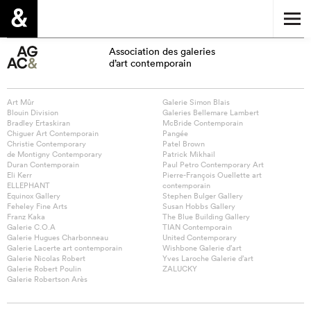
Association des galeries
d’art contemporain
Art Mûr
Galerie Simon Blais
Blouin Division
Galeries Bellemare Lambert
Bradley Ertaskiran
McBride Contemporain
Chiguer Art Contemporain
Pangée
Christie Contemporary
Patel Brown
de Montigny Contemporary
Patrick Mikhail
Duran Contemporain
Paul Petro Contemporary Art
Eli Kerr
Pierre-François Ouellette art
ELLEPHANT
contemporain
Equinox Gallery
Stephen Bulger Gallery
Feheley Fine Arts
Susan Hobbs Gallery
Franz Kaka
The Blue Building Gallery
Galerie C.O.A
TIAN Contemporain
Galerie Hugues Charbonneau
United Contemporary
Galerie Lacerte art contemporain
Wishbone Galerie d’art
Galerie Nicolas Robert
Yves Laroche Galerie d’art
Galerie Robert Poulin
ZALUCKY
Galerie Robertson Arès