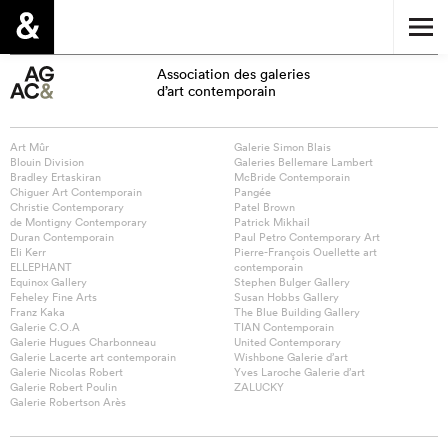
Association des galeries
d’art contemporain
Art Mûr
Galerie Simon Blais
Blouin Division
Galeries Bellemare Lambert
Bradley Ertaskiran
McBride Contemporain
Chiguer Art Contemporain
Pangée
Christie Contemporary
Patel Brown
de Montigny Contemporary
Patrick Mikhail
Duran Contemporain
Paul Petro Contemporary Art
Eli Kerr
Pierre-François Ouellette art
ELLEPHANT
contemporain
Equinox Gallery
Stephen Bulger Gallery
Feheley Fine Arts
Susan Hobbs Gallery
Franz Kaka
The Blue Building Gallery
Galerie C.O.A
TIAN Contemporain
Galerie Hugues Charbonneau
United Contemporary
Galerie Lacerte art contemporain
Wishbone Galerie d’art
Galerie Nicolas Robert
Yves Laroche Galerie d’art
Galerie Robert Poulin
ZALUCKY
Galerie Robertson Arès