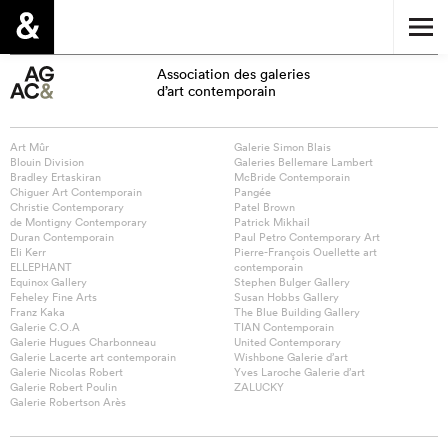
Association des galeries
d’art contemporain
Art Mûr
Galerie Simon Blais
Blouin Division
Galeries Bellemare Lambert
Bradley Ertaskiran
McBride Contemporain
Chiguer Art Contemporain
Pangée
Christie Contemporary
Patel Brown
de Montigny Contemporary
Patrick Mikhail
Duran Contemporain
Paul Petro Contemporary Art
Eli Kerr
Pierre-François Ouellette art
ELLEPHANT
contemporain
Equinox Gallery
Stephen Bulger Gallery
Feheley Fine Arts
Susan Hobbs Gallery
Franz Kaka
The Blue Building Gallery
Galerie C.O.A
TIAN Contemporain
Galerie Hugues Charbonneau
United Contemporary
Galerie Lacerte art contemporain
Wishbone Galerie d’art
Galerie Nicolas Robert
Yves Laroche Galerie d’art
Galerie Robert Poulin
ZALUCKY
Galerie Robertson Arès