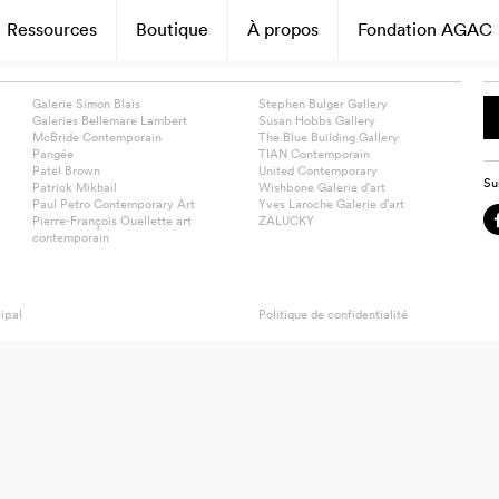
Ressources
Boutique
À propos
Fondation AGAC
Galerie Simon Blais
Stephen Bulger Gallery
Galeries Bellemare Lambert
Susan Hobbs Gallery
McBride Contemporain
The Blue Building Gallery
Pangée
TIAN Contemporain
Patel Brown
United Contemporary
Su
Patrick Mikhail
Wishbone Galerie d’art
Paul Petro Contemporary Art
Yves Laroche Galerie d’art
Pierre-François Ouellette art
ZALUCKY
contemporain
ipal
Politique de confidentialité