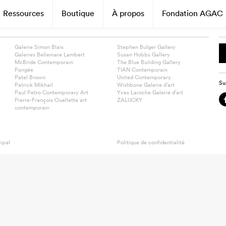
Ressources
Boutique
À propos
Fondation AGAC
Galerie Simon Blais
Stephen Bulger Gallery
Galeries Bellemare Lambert
Susan Hobbs Gallery
McBride Contemporain
The Blue Building Gallery
Pangée
TIAN Contemporain
Patel Brown
United Contemporary
Su
Patrick Mikhail
Wishbone Galerie d’art
Paul Petro Contemporary Art
Yves Laroche Galerie d’art
Pierre-François Ouellette art
ZALUCKY
contemporain
ipal
Politique de confidentialité