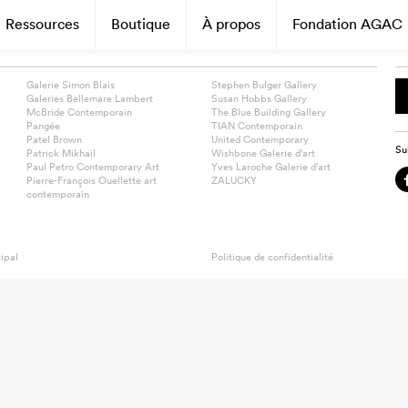
Ressources
Boutique
À propos
Fondation AGAC
Galerie Simon Blais
Stephen Bulger Gallery
Galeries Bellemare Lambert
Susan Hobbs Gallery
McBride Contemporain
The Blue Building Gallery
Pangée
TIAN Contemporain
Patel Brown
United Contemporary
Su
Patrick Mikhail
Wishbone Galerie d’art
Paul Petro Contemporary Art
Yves Laroche Galerie d’art
Pierre-François Ouellette art
ZALUCKY
contemporain
ipal
Politique de confidentialité