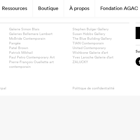
Ressources
Boutique
À propos
Fondation AGAC
Galerie Simon Blais
Stephen Bulger Gallery
Galeries Bellemare Lambert
Susan Hobbs Gallery
McBride Contemporain
The Blue Building Gallery
Pangée
TIAN Contemporain
Patel Brown
United Contemporary
Su
Patrick Mikhail
Wishbone Galerie d’art
Paul Petro Contemporary Art
Yves Laroche Galerie d’art
Pierre-François Ouellette art
ZALUCKY
contemporain
ipal
Politique de confidentialité