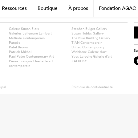
Ressources
Boutique
À propos
Fondation AGAC
Galerie Simon Blais
Stephen Bulger Gallery
Galeries Bellemare Lambert
Susan Hobbs Gallery
McBride Contemporain
The Blue Building Gallery
Pangée
TIAN Contemporain
Patel Brown
United Contemporary
Su
Patrick Mikhail
Wishbone Galerie d’art
Paul Petro Contemporary Art
Yves Laroche Galerie d’art
Pierre-François Ouellette art
ZALUCKY
contemporain
ipal
Politique de confidentialité