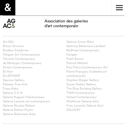
Association des galeries
d’art contemporain
Art Mûr
Galerie Simon Blais
Blouin Division
Galeries Bellemare Lambert
Bradley Ertaskiran
McBride Contemporain
Chiguer Art Contemporain
Pangée
Christie Contemporary
Patel Brown
de Montigny Contemporary
Patrick Mikhail
Duran Contemporain
Paul Petro Contemporary Art
Eli Kerr
Pierre-François Ouellette art
ELLEPHANT
contemporain
Equinox Gallery
Stephen Bulger Gallery
Feheley Fine Arts
Susan Hobbs Gallery
Franz Kaka
The Blue Building Gallery
Galerie C.O.A
TIAN Contemporain
Galerie Hugues Charbonneau
United Contemporary
Galerie Lacerte art contemporain
Wishbone Galerie d’art
Galerie Nicolas Robert
Yves Laroche Galerie d’art
Galerie Robert Poulin
ZALUCKY
Galerie Robertson Arès