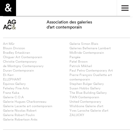
Association des galeries
d’art contemporain
Art Mûr
Galerie Simon Blais
Blouin Division
Galeries Bellemare Lambert
Bradley Ertaskiran
McBride Contemporain
Chiguer Art Contemporain
Pangée
Christie Contemporary
Patel Brown
de Montigny Contemporary
Patrick Mikhail
Duran Contemporain
Paul Petro Contemporary Art
Eli Kerr
Pierre-François Ouellette art
ELLEPHANT
contemporain
Equinox Gallery
Stephen Bulger Gallery
Feheley Fine Arts
Susan Hobbs Gallery
Franz Kaka
The Blue Building Gallery
Galerie C.O.A
TIAN Contemporain
Galerie Hugues Charbonneau
United Contemporary
Galerie Lacerte art contemporain
Wishbone Galerie d’art
Galerie Nicolas Robert
Yves Laroche Galerie d’art
Galerie Robert Poulin
ZALUCKY
Galerie Robertson Arès