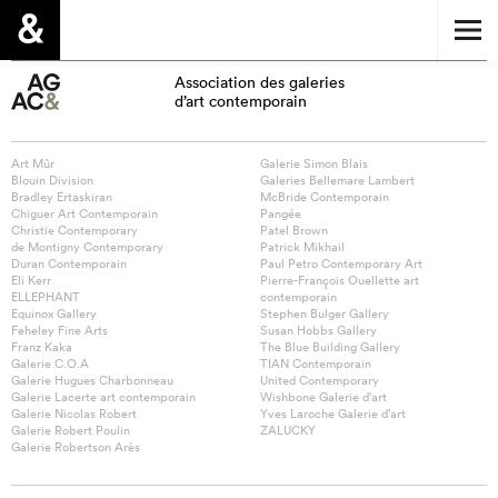
Association des galeries
d’art contemporain
Art Mûr
Galerie Simon Blais
Blouin Division
Galeries Bellemare Lambert
Bradley Ertaskiran
McBride Contemporain
Chiguer Art Contemporain
Pangée
Christie Contemporary
Patel Brown
de Montigny Contemporary
Patrick Mikhail
Duran Contemporain
Paul Petro Contemporary Art
Eli Kerr
Pierre-François Ouellette art
ELLEPHANT
contemporain
Equinox Gallery
Stephen Bulger Gallery
Feheley Fine Arts
Susan Hobbs Gallery
Franz Kaka
The Blue Building Gallery
Galerie C.O.A
TIAN Contemporain
Galerie Hugues Charbonneau
United Contemporary
Galerie Lacerte art contemporain
Wishbone Galerie d’art
Galerie Nicolas Robert
Yves Laroche Galerie d’art
Galerie Robert Poulin
ZALUCKY
Galerie Robertson Arès