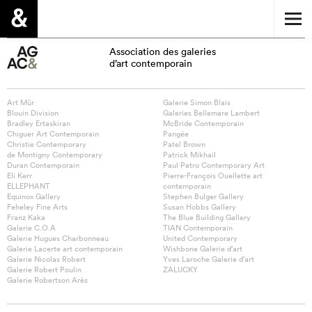
Association des galeries
d’art contemporain
Art Mûr
Galerie Simon Blais
Blouin Division
Galeries Bellemare Lambert
Bradley Ertaskiran
McBride Contemporain
Chiguer Art Contemporain
Pangée
Christie Contemporary
Patel Brown
de Montigny Contemporary
Patrick Mikhail
Duran Contemporain
Paul Petro Contemporary Art
Eli Kerr
Pierre-François Ouellette art
ELLEPHANT
contemporain
Equinox Gallery
Stephen Bulger Gallery
Feheley Fine Arts
Susan Hobbs Gallery
Franz Kaka
The Blue Building Gallery
Galerie C.O.A
TIAN Contemporain
Galerie Hugues Charbonneau
United Contemporary
Galerie Lacerte art contemporain
Wishbone Galerie d’art
Galerie Nicolas Robert
Yves Laroche Galerie d’art
Galerie Robert Poulin
ZALUCKY
Galerie Robertson Arès